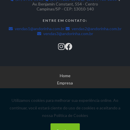
Av. Benjamin Constant, 554 - Centro
Campinas/SP - CEP: 13010-140
ENTRE EM CONTATO:
vendas1@andorinha.com.br
vendas2@andorinha.com.br
vendas3@andorinha.com.br
Home
Empresa
Produtos
Outros
Contato
Mapa do site
Whatsapp
Copyright © Andorinha Parafusos. (Lei 9610 de 19/02/1998)