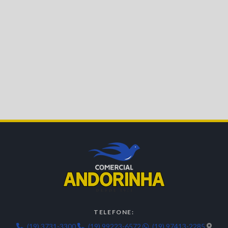
TELEFONE:
(19) 3731-3300
(19) 99223-6572
(19) 97413-2285