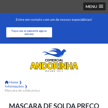
MENU
Entre em contato com um de nossos especialistas!
Faça seu orçamento agora
mesmo
Home ❱
Informações ❱
Mascara de solda preço
MASCARA DE SOLDA PREÇO