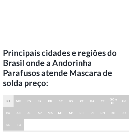
Principais cidades e regiões do
Brasil onde a Andorinha
Parafusos atende Mascara de
solda preço:
GO e
RJ
MG
ES
SP
PR
SC
RS
PE
BA
CE
AM
DF
PA
AC
AL
AP
MA
MT
MS
PB
PI
RN
RO
RR
SE
TO