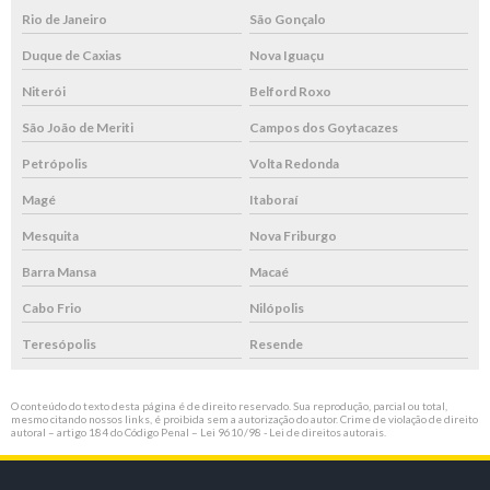
Rio de Janeiro
São Gonçalo
Duque de Caxias
Nova Iguaçu
Niterói
Belford Roxo
São João de Meriti
Campos dos Goytacazes
Petrópolis
Volta Redonda
Magé
Itaboraí
Mesquita
Nova Friburgo
Barra Mansa
Macaé
Cabo Frio
Nilópolis
Teresópolis
Resende
O conteúdo do texto desta página é de direito reservado. Sua reprodução, parcial ou total,
mesmo citando nossos links, é proibida sem a autorização do autor. Crime de violação de direito
autoral – artigo 184 do Código Penal –
Lei 9610/98 - Lei de direitos autorais
.