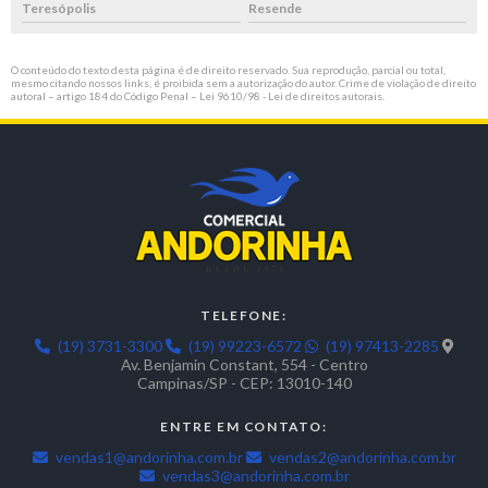
Teresópolis
Resende
O conteúdo do texto desta página é de direito reservado. Sua reprodução, parcial ou total,
mesmo citando nossos links, é proibida sem a autorização do autor. Crime de violação de direito
autoral – artigo 184 do Código Penal –
Lei 9610/98 - Lei de direitos autorais
.
TELEFONE:
(19) 3731-3300
(19) 99223-6572
(19) 97413-2285
Av. Benjamin Constant, 554 - Centro
Campinas/SP - CEP: 13010-140
ENTRE EM CONTATO:
vendas1@andorinha.com.br
vendas2@andorinha.com.br
vendas3@andorinha.com.br