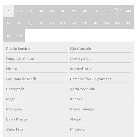
GO e
RJ
MG
ES
SP
PR
SC
RS
PE
BA
CE
AM
DF
PA
AC
AL
AP
MA
MT
MS
PB
PI
RN
RO
RR
SE
TO
Rio de Janeiro
São Gonçalo
Duque de Caxias
Nova Iguaçu
Niterói
Belford Roxo
São João de Meriti
Campos dos Goytacazes
Petrópolis
Volta Redonda
Magé
Itaboraí
Mesquita
Nova Friburgo
Barra Mansa
Macaé
Cabo Frio
Nilópolis