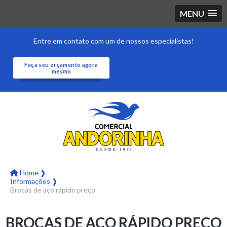
MENU
Entre em contato com um de nossos especialistas!
Faça seu orçamento agora
mesmo
Home ❱
Informações ❱
Brocas de aço rápido preço
BROCAS DE AÇO RÁPIDO PREÇO