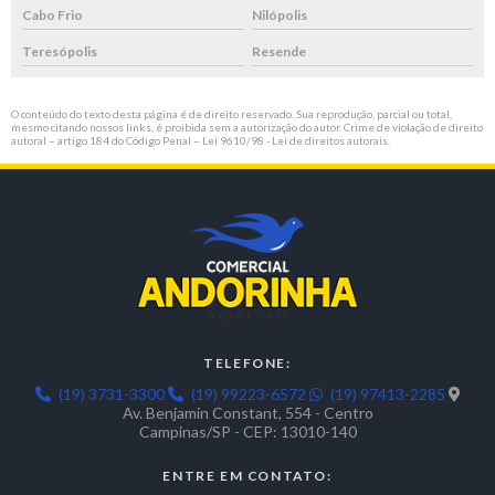
Cabo Frio
Nilópolis
Teresópolis
Resende
O conteúdo do texto desta página é de direito reservado. Sua reprodução, parcial ou total,
mesmo citando nossos links, é proibida sem a autorização do autor. Crime de violação de direito
autoral – artigo 184 do Código Penal –
Lei 9610/98 - Lei de direitos autorais
.
TELEFONE:
(19) 3731-3300
(19) 99223-6572
(19) 97413-2285
Av. Benjamin Constant, 554 - Centro
Campinas/SP - CEP: 13010-140
ENTRE EM CONTATO: