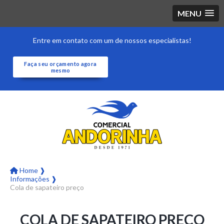
MENU
Entre em contato com um de nossos especialistas!
Faça seu orçamento agora
mesmo
Home ❱
Informações ❱
Cola de sapateiro preço
COLA DE SAPATEIRO PREÇO