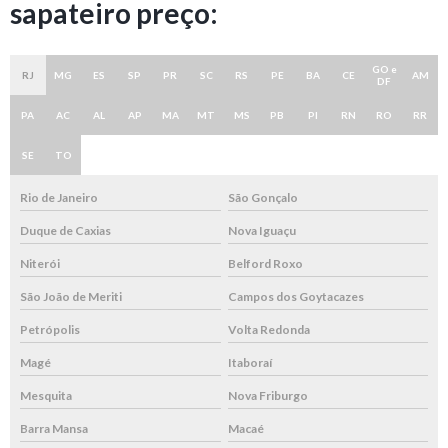
sapateiro preço:
GO e
RJ
MG
ES
SP
PR
SC
RS
PE
BA
CE
AM
DF
PA
AC
AL
AP
MA
MT
MS
PB
PI
RN
RO
RR
SE
TO
Rio de Janeiro
São Gonçalo
Duque de Caxias
Nova Iguaçu
Niterói
Belford Roxo
São João de Meriti
Campos dos Goytacazes
Petrópolis
Volta Redonda
Magé
Itaboraí
Mesquita
Nova Friburgo
Barra Mansa
Macaé