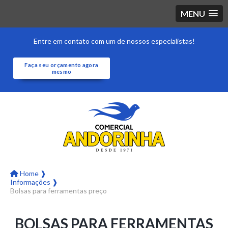
MENU
Entre em contato com um de nossos especialistas!
Faça seu orçamento agora
mesmo
Home ❱
Informações ❱
Bolsas para ferramentas preço
BOLSAS PARA FERRAMENTAS