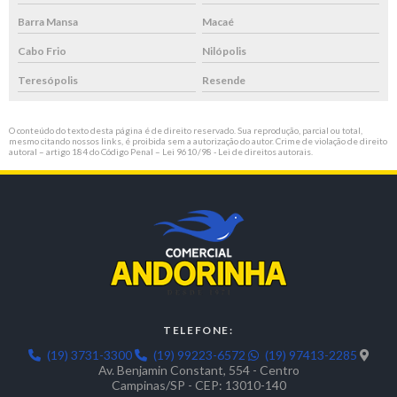
Barra Mansa
Macaé
Cabo Frio
Nilópolis
Teresópolis
Resende
O conteúdo do texto desta página é de direito reservado. Sua reprodução, parcial ou total,
mesmo citando nossos links, é proibida sem a autorização do autor. Crime de violação de direito
autoral – artigo 184 do Código Penal –
Lei 9610/98 - Lei de direitos autorais
.
TELEFONE:
(19) 3731-3300
(19) 99223-6572
(19) 97413-2285
Av. Benjamin Constant, 554 - Centro
Campinas/SP - CEP: 13010-140