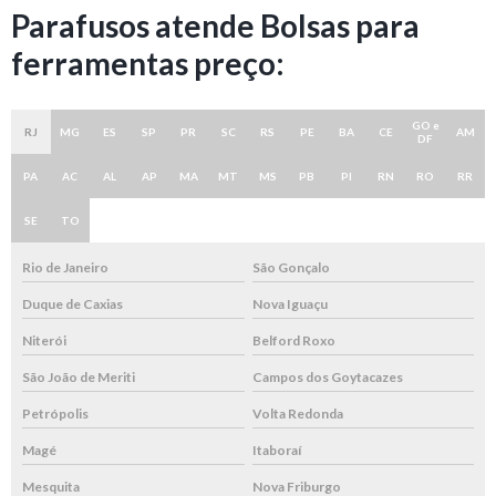
Parafusos atende Bolsas para
ferramentas preço:
GO e
RJ
MG
ES
SP
PR
SC
RS
PE
BA
CE
AM
DF
PA
AC
AL
AP
MA
MT
MS
PB
PI
RN
RO
RR
SE
TO
Rio de Janeiro
São Gonçalo
Duque de Caxias
Nova Iguaçu
Niterói
Belford Roxo
São João de Meriti
Campos dos Goytacazes
Petrópolis
Volta Redonda
Magé
Itaboraí
Mesquita
Nova Friburgo