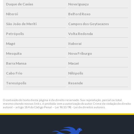
Duque de Caxias
Nova Iguaçu
Niterói
Belford Roxo
São João de Meriti
Campos dos Goytacazes
Petrópolis
Volta Redonda
Magé
Itaboraí
Mesquita
Nova Friburgo
Barra Mansa
Macaé
Cabo Frio
Nilópolis
Teresópolis
Resende
O conteúdo do texto desta página é de direito reservado. Sua reprodução, parcial ou total,
mesmo citando nossos links, é proibida sem a autorização do autor. Crime de violação de direito
autoral – artigo 184 do Código Penal –
Lei 9610/98 - Lei de direitos autorais
.