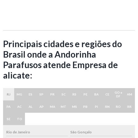
Principais cidades e regiões do
Brasil onde a Andorinha
Parafusos atende Empresa de
alicate:
GO e
RJ
MG
ES
SP
PR
SC
RS
PE
BA
CE
AM
DF
PA
AC
AL
AP
MA
MT
MS
PB
PI
RN
RO
RR
SE
TO
Rio de Janeiro
São Gonçalo