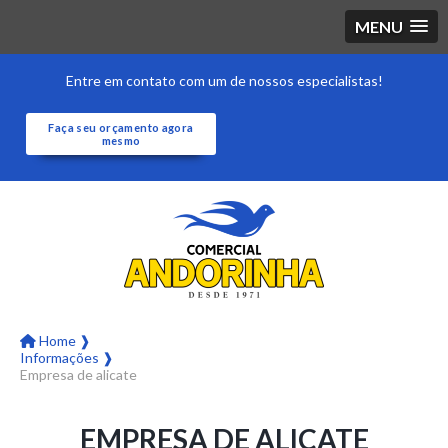
MENU
Entre em contato com um de nossos especialistas!
Faça seu orçamento agora
mesmo
Home ❱
Informações ❱
Empresa de alicate
EMPRESA DE ALICATE