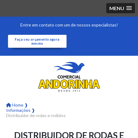
MENU
Entre em contato com um de nossos especialistas!
Faça seu orçamento agora
mesmo
Home ❱
Informações ❱
Distribuidor de rodas e rodízios
DISTRIBUIDOR DE RODAS E