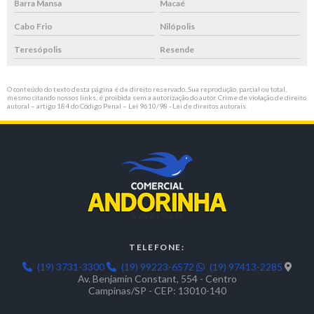
Barra Mansa
Macaé
Cabo Frio
Nilópolis
Teresópolis
Resende
O conteúdo do texto desta página é de direito reservado. Sua reprodução, parcial ou total,
mesmo citando nossos links, é proibida sem a autorização do autor. Crime de violação de direito
autoral – artigo 184 do Código Penal –
Lei 9610/98 - Lei de direitos autorais
.
TELEFONE:
(19) 3731-3300
(19) 99223-6572
(19) 97413-2285
Av. Benjamin Constant, 554 - Centro
Campinas/SP - CEP: 13010-140