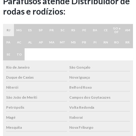
Parafusos atende Distribuidor de
rodas e rodízios:
GO e
RJ
MG
ES
SP
PR
SC
RS
PE
BA
CE
AM
DF
PA
AC
AL
AP
MA
MT
MS
PB
PI
RN
RO
RR
SE
TO
Rio de Janeiro
São Gonçalo
Duque de Caxias
Nova Iguaçu
Niterói
Belford Roxo
São João de Meriti
Campos dos Goytacazes
Petrópolis
Volta Redonda
Magé
Itaboraí
Mesquita
Nova Friburgo