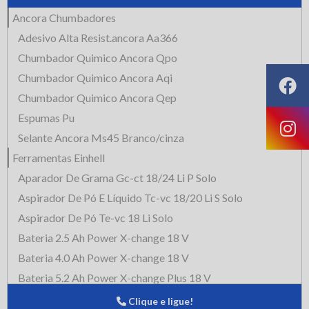
Ancora Chumbadores
Adesivo Alta Resist.ancora Aa366
Chumbador Quimico Ancora Qpo
Chumbador Quimico Ancora Aqi
Chumbador Quimico Ancora Qep
Espumas Pu
Selante Ancora Ms45 Branco/cinza
Ferramentas Einhell
Aparador De Grama Gc-ct 18/24 Li P Solo
Aspirador De Pó E Líquido Tc-vc 18/20 Li S Solo
Aspirador De Pó Te-vc 18 Li Solo
Bateria 2.5 Ah Power X-change 18 V
Bateria 4.0 Ah Power X-change 18 V
Bateria 5.2 Ah Power X-change Plus 18 V
Carregador Power X-change 18 V Bivolt
Clique e ligue!