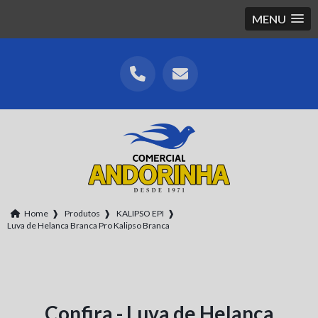
MENU
Home
❱
Produtos
❱
KALIPSO EPI
❱
Luva de Helanca Branca Pro Kalipso Branca
Confira - Luva de Helanca