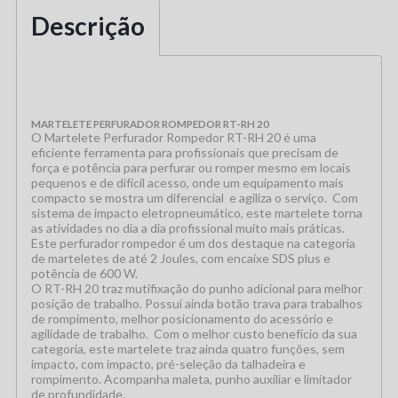
Descrição
MARTELETE PERFURADOR ROMPEDOR RT-RH 20
O Martelete Perfurador Rompedor RT-RH 20 é uma
eficiente ferramenta para profissionais que precisam de
força e potência para perfurar ou romper mesmo em locais
pequenos e de difícil acesso, onde um equipamento mais
compacto se mostra um diferencial e agiliza o serviço. Com
sistema de impacto eletropneumático, este martelete torna
as atividades no dia a dia profissional muito mais práticas.
Este perfurador rompedor é um dos destaque na categoria
de marteletes de até 2 Joules, com encaixe SDS plus e
potência de 600 W.
O RT-RH 20 traz mutifixação do punho adicional para melhor
posição de trabalho. Possui ainda botão trava para trabalhos
de rompimento, melhor posicionamento do acessório e
agilidade de trabalho. Com o melhor custo benefício da sua
categoria, este martelete traz ainda quatro funções, sem
impacto, com impacto, pré-seleção da talhadeira e
rompimento. Acompanha maleta, punho auxiliar e limitador
de profundidade.