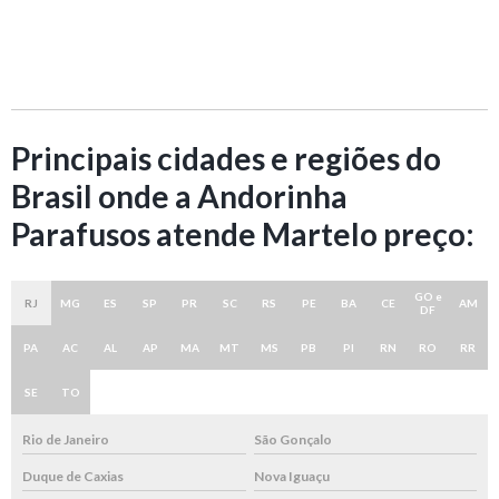
Principais cidades e regiões do
Brasil onde a Andorinha
Parafusos atende Martelo preço:
GO e
RJ
MG
ES
SP
PR
SC
RS
PE
BA
CE
AM
DF
PA
AC
AL
AP
MA
MT
MS
PB
PI
RN
RO
RR
SE
TO
Rio de Janeiro
São Gonçalo
Duque de Caxias
Nova Iguaçu