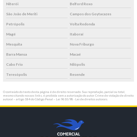
Niterói
Belford Roxo
São João de Meriti
Campos dos Goytacazes
Petrópolis
Volta Redonda
Magé
Itaboraí
Mesquita
Nova Friburgo
Barra Mansa
Macaé
Cabo Frio
Nilópolis
Teresópolis
Resende
O conteúdo do texto desta página é de direito reservado. Sua reprodução, parcial ou total,
mesmo citando nossos links, é proibida sem a autorização do autor. Crime de violação de direito
autoral – artigo 184 do Código Penal –
Lei 9610/98 - Lei de direitos autorais
.