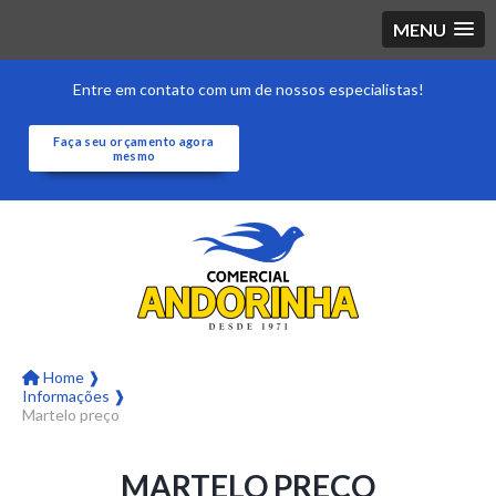
MENU
Entre em contato com um de nossos especialistas!
Faça seu orçamento agora
mesmo
Home ❱
Informações ❱
Martelo preço
MARTELO PREÇO