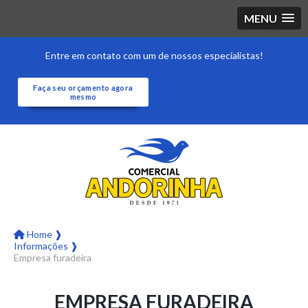
MENU
Entre em contato com um de nossos especialistas!
Faça seu orçamento agora
mesmo
Home ❱
Informações ❱
Empresa furadeira
EMPRESA FURADEIRA