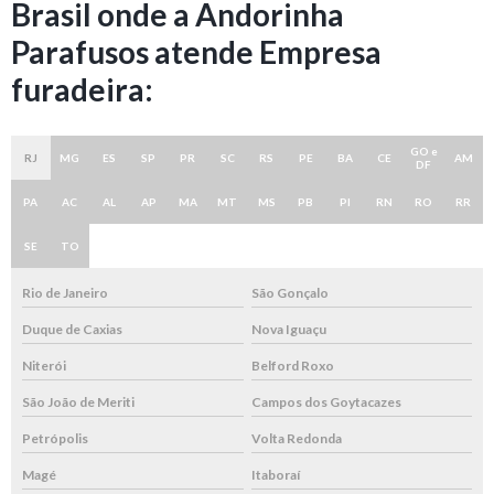
Brasil onde a Andorinha
Parafusos atende Empresa
furadeira:
GO e
RJ
MG
ES
SP
PR
SC
RS
PE
BA
CE
AM
DF
PA
AC
AL
AP
MA
MT
MS
PB
PI
RN
RO
RR
SE
TO
Rio de Janeiro
São Gonçalo
Duque de Caxias
Nova Iguaçu
Niterói
Belford Roxo
São João de Meriti
Campos dos Goytacazes
Petrópolis
Volta Redonda
Magé
Itaboraí