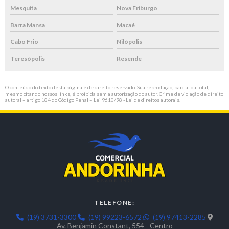
Mesquita
Nova Friburgo
Barra Mansa
Macaé
Cabo Frio
Nilópolis
Teresópolis
Resende
O conteúdo do texto desta página é de direito reservado. Sua reprodução, parcial ou total,
mesmo citando nossos links, é proibida sem a autorização do autor. Crime de violação de direito
autoral – artigo 184 do Código Penal –
Lei 9610/98 - Lei de direitos autorais
.
TELEFONE:
(19) 3731-3300
(19) 99223-6572
(19) 97413-2285
Av. Benjamin Constant, 554 - Centro