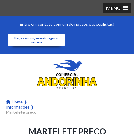
MENU
Entre em contato com um de nossos especialistas!
Faça seu orçamento agora
mesmo
Home ❱
Informações ❱
Martelete preço
MARTELETE PREÇO