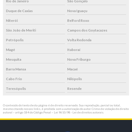
Rio de Janeiro
São Gonçalo
Duque de Caxias
Nova Iguaçu
Niterói
Belford Roxo
São João de Meriti
Campos dos Goytacazes
Petrópolis
Volta Redonda
Magé
Itaboraí
Mesquita
Nova Friburgo
Barra Mansa
Macaé
Cabo Frio
Nilópolis
Teresópolis
Resende
O conteúdo do texto desta página é de direito reservado. Sua reprodução, parcial ou total,
mesmo citando nossos links, é proibida sem a autorização do autor. Crime de violação de direito
autoral – artigo 184 do Código Penal –
Lei 9610/98 - Lei de direitos autorais
.