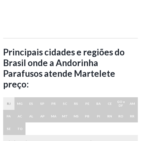
Principais cidades e regiões do
Brasil onde a Andorinha
Parafusos atende Martelete
preço:
GO e
RJ
MG
ES
SP
PR
SC
RS
PE
BA
CE
AM
DF
PA
AC
AL
AP
MA
MT
MS
PB
PI
RN
RO
RR
SE
TO